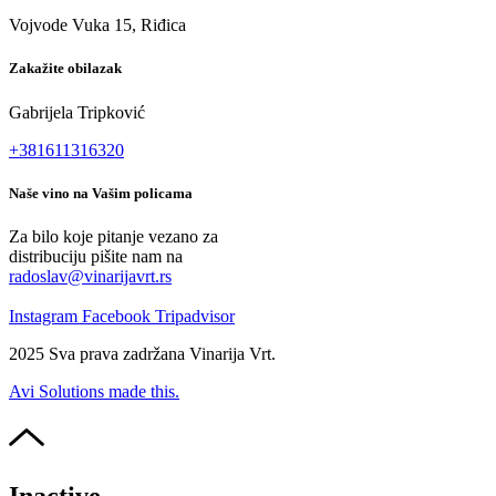
Vojvode Vuka 15, Riđica
Zakažite obilazak
Gabrijela Tripković
+381611316320
Naše vino na Vašim policama
Za bilo koje pitanje vezano za
distribuciju pišite nam na
radoslav@vinarijavrt.rs
Instagram
Facebook
Tripadvisor
2025 Sva prava zadržana Vinarija Vrt.
Avi Solutions made this.
Inactive