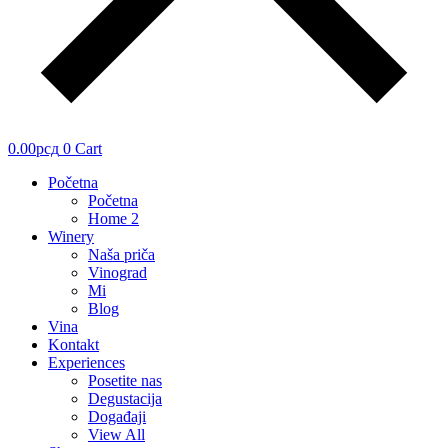
0.00
рсд
0
Cart
Početna
Početna
Home 2
Winery
Naša priča
Vinograd
Mi
Blog
Vina
Kontakt
Experiences
Posetite nas
Degustacija
Događaji
View All