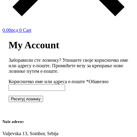
0.00
рсд
0
Cart
My Account
Заборавили сте лозинку? Упишите своје корисничко име
или адресу е-поште. Примићете везу за креирање нове
лозинке путем е-поште.
Корисничко име или адреса е-поште
*
Обавезно
Ресетуј лозинку
Naše adrese:
Valjevska 13, Sombor, Srbija