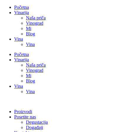
Početna
Vinarija
Naša priča
Vinograd
Mi
Blog
Vina
Vina
Početna
Vinarija
Naša priča
Vinograd
Mi
Blog
Vina
Vina
Proizvodi
Posetite nas
Degustacija
Događaji