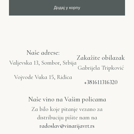
Додај у корпу
Naše adrese:
Zakažite obilazak
Valjevska 13, Sombor, Srbija
Gabrijela Tripković
Vojvode Vuka 15, Riđica
+381611316320
Naše vino na Vašim policama
Za bilo koje pitanje vezano za
distribuciju pišite nam na
radoslav@vinarijavrt.rs