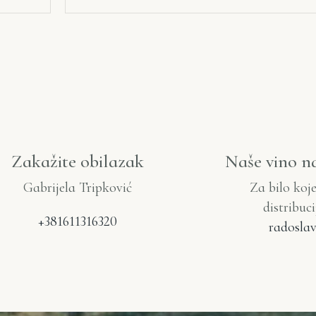
Zakažite obilazak
Naše vino n
Gabrijela Tripković
Za bilo koj
distribuc
+381611316320
radoslav