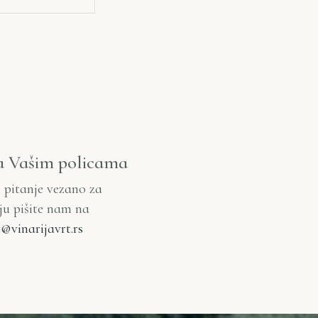
a Vašim policama
e pitanje vezano za
iju pišite nam na
@vinarijavrt.rs