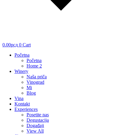
0.00
рсд
0
Cart
Početna
Početna
Home 2
Winery
Naša priča
Vinograd
Mi
Blog
Vina
Kontakt
Experiences
Posetite nas
Degustacija
Događaji
View All