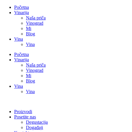
Početna
Vinarija
Naša priča
Vinograd
Mi
Blog
Vina
Vina
Početna
Vinarija
Naša priča
Vinograd
Mi
Blog
Vina
Vina
Proizvodi
Posetite nas
Degustacija
Događaji