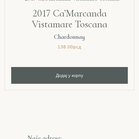
2017 Ca’Marcanda
Vistamare Toscana
Chardonnay
138.00
рсд
Додај у корпу
Naše adrese: