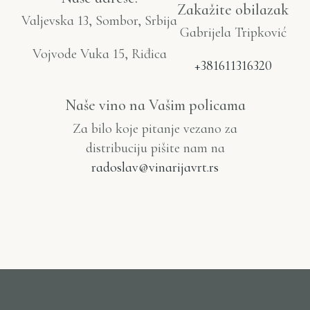
Zakažite obilazak
Valjevska 13, Sombor, Srbija
Gabrijela Tripković
Vojvode Vuka 15, Riđica
+381611316320
Naše vino na Vašim policama
Za bilo koje pitanje vezano za
distribuciju pišite nam na
radoslav@vinarijavrt.rs