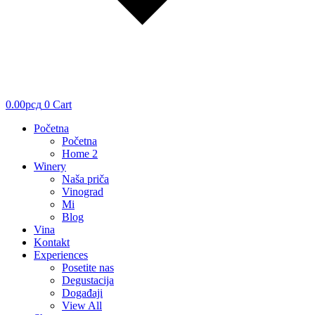
0.00
рсд
0
Cart
Početna
Početna
Home 2
Winery
Naša priča
Vinograd
Mi
Blog
Vina
Kontakt
Experiences
Posetite nas
Degustacija
Događaji
View All