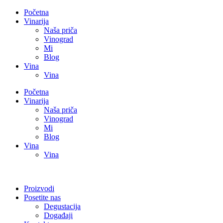
Početna
Vinarija
Naša priča
Vinograd
Mi
Blog
Vina
Vina
Početna
Vinarija
Naša priča
Vinograd
Mi
Blog
Vina
Vina
Proizvodi
Posetite nas
Degustacija
Događaji