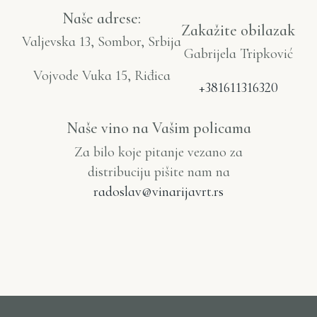
Naše adrese:
Zakažite obilazak
Valjevska 13, Sombor, Srbija
Gabrijela Tripković
Vojvode Vuka 15, Riđica
+381611316320
Naše vino na Vašim policama
Za bilo koje pitanje vezano za
distribuciju pišite nam na
radoslav@vinarijavrt.rs