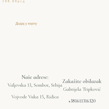
108.00
рсд
Додај у корпу
Naše adrese:
Zakažite obilazak
Valjevska 13, Sombor, Srbija
Gabrijela Tripković
Vojvode Vuka 15, Riđica
+381611316320