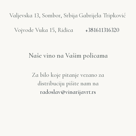
Valjevska 13, Sombor, Srbija
Gabrijela Tripković
Vojvode Vuka 15, Riđica
+381611316320
Naše vino na Vašim policama
Za bilo koje pitanje vezano za
distribuciju pišite nam na
radoslav@vinarijavrt.rs