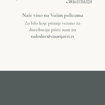
+381611316320
Naše vino na Vašim policama
Za bilo koje pitanje vezano za
distribuciju pišite nam na
radoslav@vinarijavrt.rs