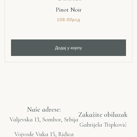
Pinot Noir
108.00
рсд
Додај у корпу
Naše adrese:
Zakažite obilazak
Valjevska 13, Sombor, Srbija
Gabrijela Tripković
Vojvode Vuka 15, Riđica