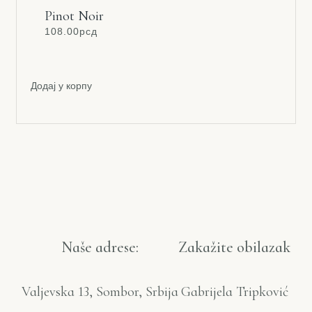
Pinot Noir
108.00
рсд
Додај у корпу
Naše adrese:
Zakažite obilazak
Valjevska 13, Sombor, Srbija
Gabrijela Tripković