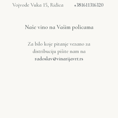
Vojvode Vuka 15, Riđica
+381611316320
Naše vino na Vašim policama
Za bilo koje pitanje vezano za
distribuciju pišite nam na
radoslav@vinarijavrt.rs