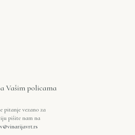
na Vašim policama
je pitanje vezano za
ciju pišite nam na
v@vinarijavrt.rs