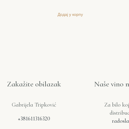
Додај у корпу
Zakažite obilazak
Naše vino 
Gabrijela Tripković
Za bilo ko
distribu
+381611316320
radosla