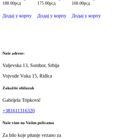
188.00
рсд
175.00
рсд
168.00
рсд
Додај у корпу
Додај у корпу
Додај у корпу
Naše adrese:
Valjevska 13, Sombor, Srbija
Vojvode Vuka 15, Riđica
Zakažite obilazak
Gabrijela Tripković
+381611316320
Naše vino na Vašim policama
Za bilo koje pitanje vezano za