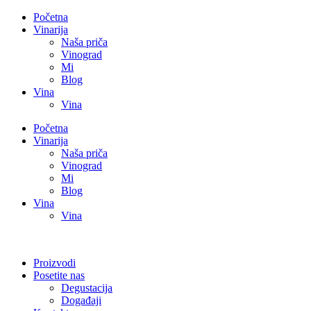
Početna
Vinarija
Naša priča
Vinograd
Mi
Blog
Vina
Vina
Početna
Vinarija
Naša priča
Vinograd
Mi
Blog
Vina
Vina
Proizvodi
Posetite nas
Degustacija
Događaji