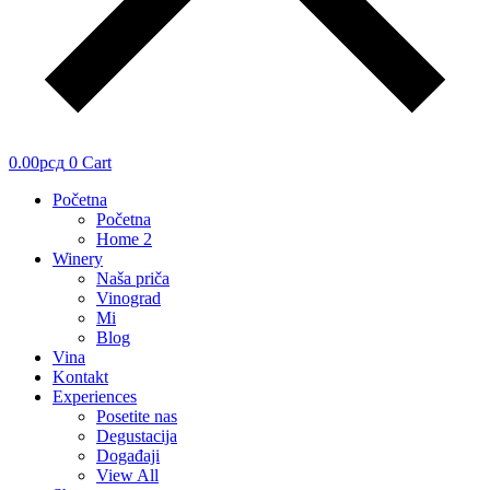
0.00
рсд
0
Cart
Početna
Početna
Home 2
Winery
Naša priča
Vinograd
Mi
Blog
Vina
Kontakt
Experiences
Posetite nas
Degustacija
Događaji
View All