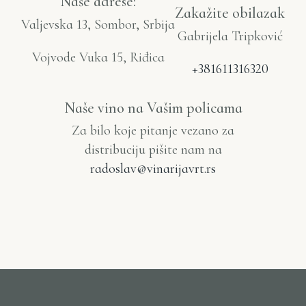
Naše adrese:
Zakažite obilazak
Valjevska 13, Sombor, Srbija
Gabrijela Tripković
Vojvode Vuka 15, Riđica
+381611316320
Naše vino na Vašim policama
Za bilo koje pitanje vezano za
distribuciju pišite nam na
radoslav@vinarijavrt.rs