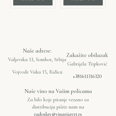
Naše adrese:
Zakažite obilazak
Valjevska 13, Sombor, Srbija
Gabrijela Tripković
Vojvode Vuka 15, Riđica
+381611316320
Naše vino na Vašim policama
Za bilo koje pitanje vezano za
distribuciju pišite nam na
radoslav@vinarijavrt.rs