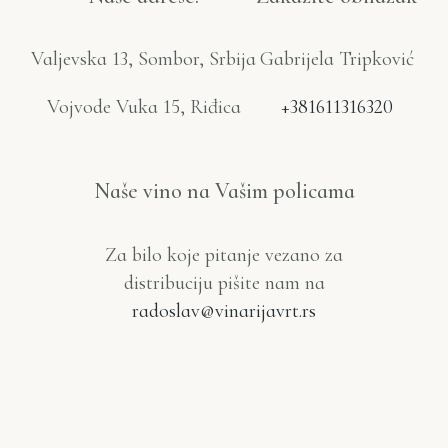
Valjevska 13, Sombor, Srbija
Gabrijela Tripković
Vojvode Vuka 15, Riđica
+381611316320
Naše vino na Vašim policama
Za bilo koje pitanje vezano za
distribuciju pišite nam na
radoslav@vinarijavrt.rs