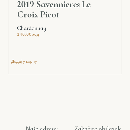
2019 Savennieres Le
Croix Picot
Chardonnay
140.00
рсд
Додај у корпу
Naše adrese:
Zakažite obilazak